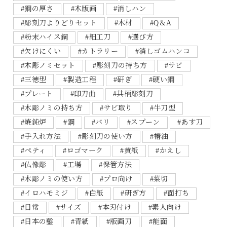
#鋼の厚さ
#木版画
#消しハン
#彫刻刀よりどりセット
#木材
#Q＆A
#粉末ハイス鋼
#細工刀
#選び方
#欠けにくい
#カトラリー
#消しゴムハンコ
#木彫ノミセット
#彫刻刀の持ち方
#サビ
#三徳型
#製造工程
#研ぎ
#硬い鋼
#プレート
#印刀曲
#共柄彫刻刀
#木彫ノミの持ち方
#サビ取り
#牛刀型
#焼鈍炉
#鋼
#バリ
#スプーン
#あす刀
#手入れ方法
#彫刻刀の使い方
#椿油
#ペティ
#ロゴマーク
#黄紙
#かえし
#仏像彫
#工場
#保管方法
#木彫ノミの使い方
#プロ向け
#菜切
#イロハモミジ
#白紙
#研ぎ方
#面打ち
#日常
#サイズ
#本刃付け
#素人向け
#日本の鑿
#青紙
#版画刀
#能面