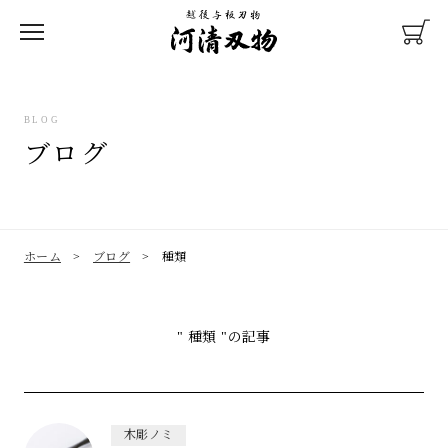
BLOG
ブログ
彫刻刀
木彫ノミ
包丁
ホーム
>
ブログ
>
種類
" 種類 "の記事
研ぎ直し
教材メンテナンス
木彫ノミ