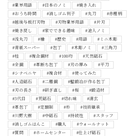
#業界用語
#日本のノミ
#焼き入れ
#おうち時間
#消しゴム判子
#丸刀
#赤樫柄
#越後与板打刃物
#刃物業界用語
#片刃
#焼き戻し
#家でできる趣味
#追入ノミ
#浅丸刀
#檜
#歴史
#用語
#ミニ木彫
#青紙スーパー
#包丁
#木彫ノミ
#三角刀
#桂
#複合鋼材
#100均
#天然砥石
#全鋼
#革断ち包丁
#刃の厚み
#平刀
#シナベニヤ
#複合材
#使ってみた
#人造砥石
#二層鋼
#鑿鍛冶が作る包丁
#刃の長さ
#研ぎ直し
#桜
#鍛造材
#3代目
#荒砥石
#切れ味
#清玄
#革包丁
#定額制
#朴
#技術継承
#川野大樹
#中砥石
#持続性
#スタッフ
#消しゴムはんこ
#職人
#ウォールナット
#質問
#ホームセンター
#仕上げ砥石