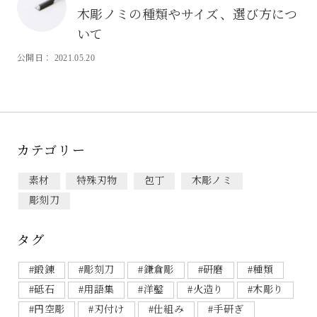
木彫ノミの種類やサイズ、選び方につ
いて
製品の購入について
その他お問い合わせ
公開日： 2021.05.20
カテゴリー
素材
特殊刃物
包丁
木彫ノミ
彫刻刀
タグ
#鍛錬
#彫刻刀
#鎌倉彫
#研磨
#種類
#砥石
#用語集
#洋鑿
#火造り
#木彫り
#円空彫
#刃付け
#仕組み
#手研ぎ