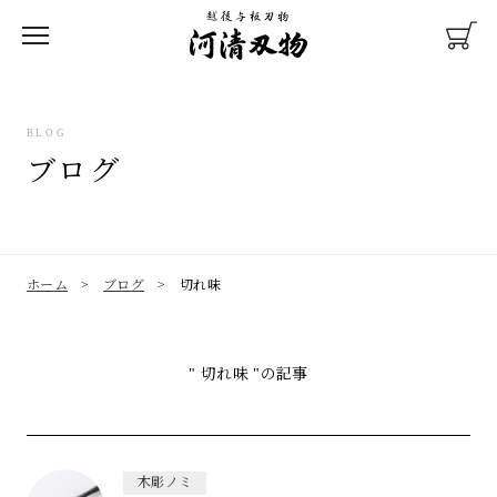
BLOG
ブログ
彫刻刀
木彫ノミ
包丁
ホーム
>
ブログ
>
切れ味
" 切れ味 "の記事
研ぎ直し
教材メンテナンス
木彫ノミ