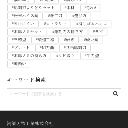
#彫刻刀よりどりセット
#木材
#Q＆A
#粉末ハイス鋼
#細工刀
#選び方
#欠けにくい
#カトラリー
#消しゴムハンコ
#木彫ノミセット
#彫刻刀の持ち方
#サビ
#三徳型
#製造工程
#研ぎ
#硬い鋼
#プレート
#印刀曲
#共柄彫刻刀
#木彫ノミの持ち方
#サビ取り
#牛刀型
#焼鈍炉
キーワード検索
河清刃物工業株式会社