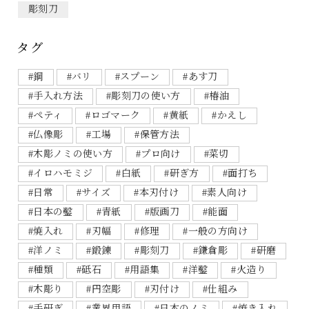
彫刻刀
タグ
#鋼
#バリ
#スプーン
#あす刀
#手入れ方法
#彫刻刀の使い方
#椿油
#ペティ
#ロゴマーク
#黄紙
#かえし
#仏像彫
#工場
#保管方法
#木彫ノミの使い方
#プロ向け
#菜切
#イロハモミジ
#白紙
#研ぎ方
#面打ち
#日常
#サイズ
#本刃付け
#素人向け
#日本の鑿
#青紙
#版画刀
#能面
#焼入れ
#刃幅
#修理
#一般の方向け
#洋ノミ
#鍛錬
#彫刻刀
#鎌倉彫
#研磨
#種類
#砥石
#用語集
#洋鑿
#火造り
#木彫り
#円空彫
#刃付け
#仕組み
#手研ぎ
#業界用語
#日本のノミ
#焼き入れ