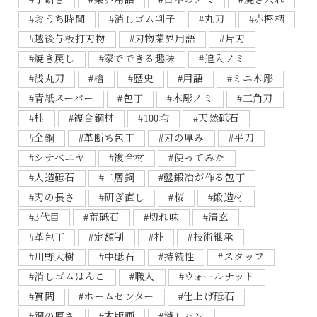
#おうち時間
#消しゴム判子
#丸刀
#赤樫柄
#越後与板打刃物
#刃物業界用語
#片刃
#焼き戻し
#家でできる趣味
#追入ノミ
#浅丸刀
#檜
#歴史
#用語
#ミニ木彫
#青紙スーパー
#包丁
#木彫ノミ
#三角刀
#桂
#複合鋼材
#100均
#天然砥石
#全鋼
#革断ち包丁
#刃の厚み
#平刀
#シナベニヤ
#複合材
#使ってみた
#人造砥石
#二層鋼
#鑿鍛冶が作る包丁
#刃の長さ
#研ぎ直し
#桜
#鍛造材
#3代目
#荒砥石
#切れ味
#清玄
#革包丁
#定額制
#朴
#技術継承
#川野大樹
#中砥石
#持続性
#スタッフ
#消しゴムはんこ
#職人
#ウォールナット
#質問
#ホームセンター
#仕上げ砥石
#鋼の厚さ
#木版画
#消しハン